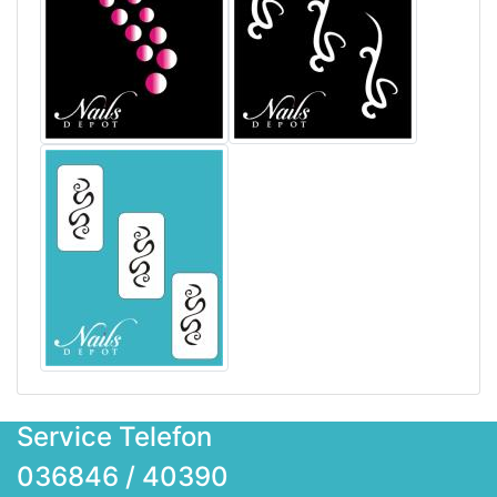
Service Telefon
036846 / 40390