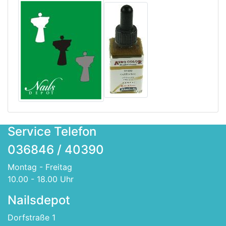
Service Telefon
036846 / 40390
Montag - Freitag
10.00 - 18.00 Uhr
Nailsdepot
Dorfstraße 1